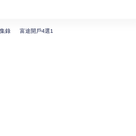
選集錄
富途開戶4選1