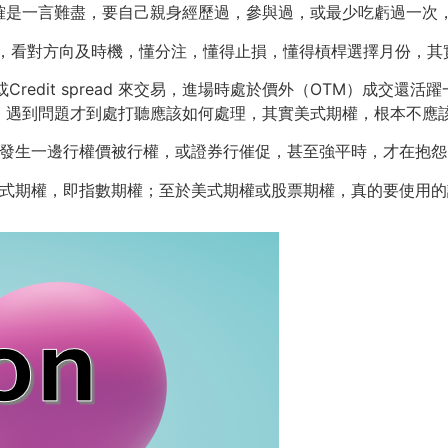
確是一言難盡，要自己親身經歷過，參與過，或最少吃虧過一次
 ，看對方向及時機，懂分注，懂得止損，懂得槓桿選擇月份，其
ead或Credit spread 來交易，進場時處於價外（OTM）成
遇到問題才到處打聽應該如何處理，其實美式期權，根本不應該以s
害，發生一邊行權價被行權，或證券行催促，甚至強平時，才在抱
適合歐式期權，即指數期權；至於美式期權或股票期權，真的要使用