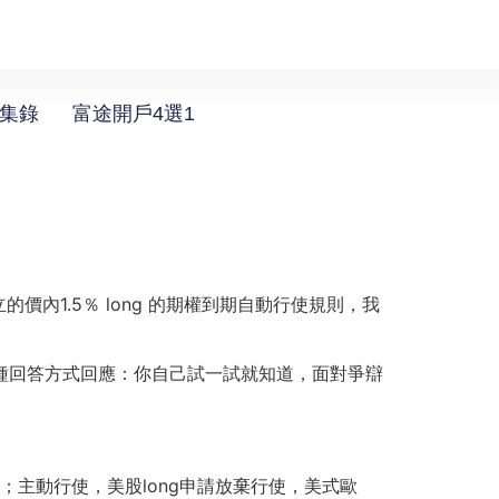
選集錄
富途開戶4選1
1.5％ long 的期權到期自動行使規則，我
種回答方式回應：你自己試一試就知道，面對爭辯
使了一邊；主動行使，美股long申請放棄行使，美式歐