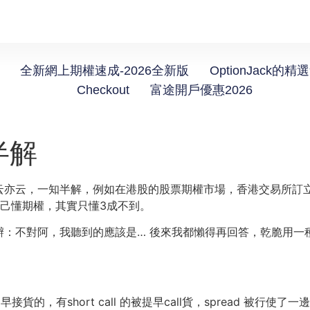
全新網上期權速成-2026全新版
OptionJack的精
Checkout
富途開戶優惠2026
半解
云，一知半解，例如在港股的股票期權市場，香港交易所訂立的價內
己懂期權，其實只懂3成不到。
辯：不對阿，我聽到的應該是… 後來我都懶得再回答，乾脆用一
早接貨的，有short call 的被提早call貨，spread 被行