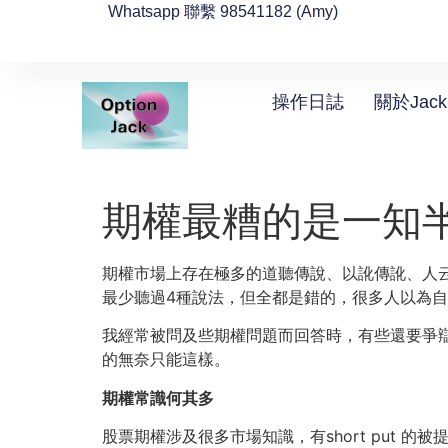
Whatsapp 聯繫 98541182 (Amy)
操作日誌
關於Jack
期權最糟的是一知
期權市場上存在極多的道聽傳說、以訛傳訛、人云亦
最少聽過4種說法，但全都是錯的，很多人以為自
我經常被問及些期權問題而回答時，有些還要爭
的無奈只能這樣。
期權常識何其多
股票期權涉及很多市場知識，有short put 的被提