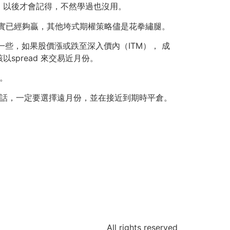
，以後才會記得，不然學過也沒用。
實已經夠贏，其他垮式期權策略儘是花拳繡腿。
交還活躍一些，如果股價漲或跌至深入價內（ITM）， 成
pread 來交易近月份。
怨。
的話，一定要選擇遠月份，並在接近到期時平倉。
All rights reserved