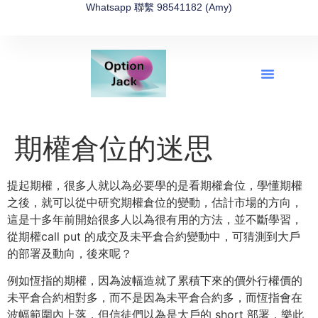
Whatsapp 聯繫 98541182 (Amy)
全新網上期權速成-2026全新版
OptionJack的精選集
富途開戶4選1
富途開戶優惠2026
期權倉位的迷思
提起期權，很多人就以為必要學的是看期權倉位，學懂期權
之後，就可以從中研究期權倉位的變動，估計市場的方向，
這是十多年前開始很多人以為很有用的方法，並不斷學習，
從期權call put 的成交及未平倉合約變動中，可猜測到大戶
的部署及動向，後來呢？
例如恆指的期權，因為波幅造就了累積下來的價外行權價的
未平倉合約相對多，而不是因為未平倉合約多，而恆指會在
波幅範圍內上落，但信徒們以為是大戶的 short 部署，樂此