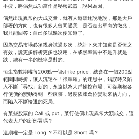
不疲，將偶然成功當作是秘密武器，說果為因。
偶然出現異常的大成交量，就有人道聽途說地說，那是大戶
部署的方向，也有很多人曾問過我，是否走出單向的徵兆，
我只能回答：自己多試幾次便知道了。
因為交易市場必須親身試過多次，統計下來才知道是否恆之
有效，說更多解析更多也沒用，在或然率當中不是升就是
跌，總有一半的機率是對的。
恒生指數期權每200點一個strike price，總會在一個200點
範圍間轉折，讓人沉迷在「很準確」的迷思中，錯誤時又陷
入不斷「尋找」新的，永遠以為大戶操控市場，可從期權各
行使價的變動得到一些痕跡，過度依賴倉位變動來估方向，
而陷入不斷輪迴的死局。
有某些股票的 Call 或 put，某行使價出現異常大額成交，這
代表大戶的新部署嗎？
這期權一定是 Long ？不可以是 Short 嗎？