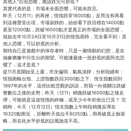
其他人”出現恐懼，應該跌完可炒底？
其實代表的是：市場未全面恐懼，可能未跌完。
昨天（12月11）的再挫，恆指跌穿16000點，
反而沒有再看
到這種聲音出現，市場寂靜的，
紛紛看下跌目標在14000點
甚至12000點，
跌破16000點才是真正的市場的全面恐懼，
就如去年10月24日至10月31日的恆指底時，完全看不到：
其
他人恐懼，可以炒底的分析。
期待自己是遊戲中的倖存者時，只是一廂情願的幻想，
是在
抽象猶豫中衍生出的期望。
可能連最後一批炒底的股民也恐
懼了，這才是底？
從11月底開始至上週，市況偏弱，氣氛淡靜，分析陸續有：
恆指跑輸台指、上證指數跌回3000點之下、
恆生指數回到
1997年的水平，這些比較悲觀的訴說，
而我一向很關注跌破
整數位之後的走勢，昨天（1211）
稍微跌破16000點之後反
彈，可能就是這波恆指的終極，
或至少今年的低位已見？ 完
稿時，今天（12月12日）
恆生指數上午時段稍微反彈在
16320點附近 ，距離昨天低位不到350點，用再破底止蝕策
略，
而在此水平炒底的話風險並不高。