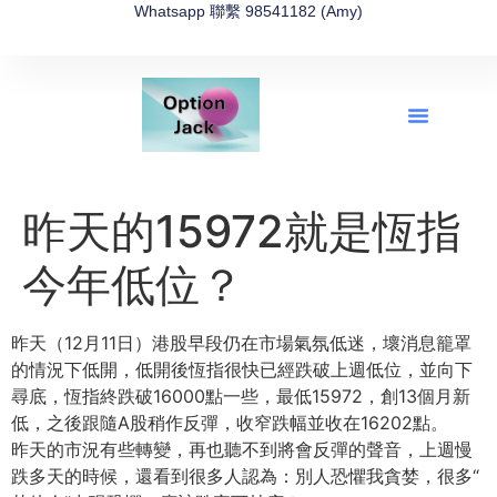
Whatsapp 聯繫 98541182 (Amy)
全新網上期權速成-2026全新版
OptionJack的精選集
富途開戶4選1
富途開戶優惠2026
昨天的15972就是恆指
今年低位？
昨天（12月11日）港股早段仍在市場氣氛低迷，
壞消息籠罩
的情況下低開，低開後恆指很快已經跌破上週低位，
並向下
尋底，恆指終跌破16000點一些，最低15972，
創13個月新
低，之後跟隨A股稍作反彈，
收窄跌幅並收在16202點。
昨天的市況有些轉變，再也聽不到將會反彈的聲音，
上週慢
跌多天的時候，還看到很多人認為：別人恐懼我貪婪，很多“