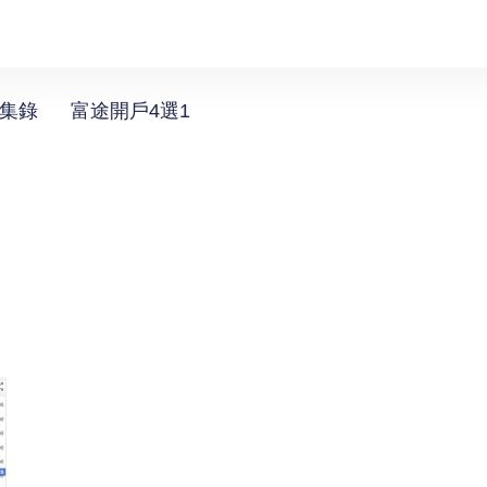
選集錄
富途開戶4選1