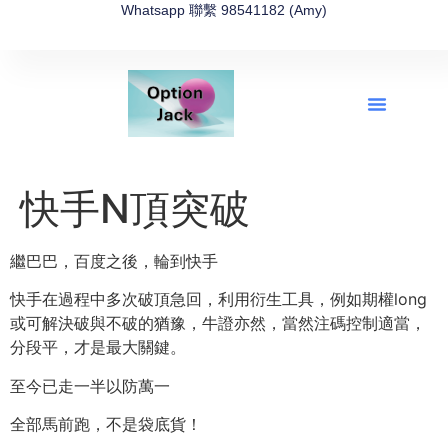
Whatsapp 聯繫 98541182 (Amy)
全新網上期權速成-2026全新版
OptionJack的精選集
富途開戶4選1
富途開戶優惠2026
快手N頂突破
繼巴巴，百度之後，輪到快手
快手在過程中多次破頂急回，利用衍生工具，例如期權long
或可解決破與不破的猶豫，牛證亦然，當然注碼控制適當，
分段平，才是最大關鍵。
至今已走一半以防萬一
全部馬前跑，不是袋底貨！