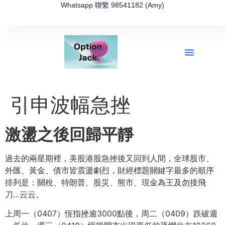
Whatsapp 聯繫 98541182 (Amy)
全新網上期權速成-2026全新版
OptionJack的精選集
富途開戶4選1
富途開戶優惠2026
引申波幅急挫
激盪之後回歸平靜
過去的兩星期裡，美股港股急挫後又回到人間，全球股市、
外匯、黃金、債市皆震盪劇烈，財經標題關鍵字最多的順序
排列是：關稅、特朗普、股災、熊市、現金為王及勿接飛
刀…云云。
上周一（0407）恆指挫逾3000點後，周二（0409）跌破週