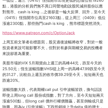
一低位，週三（0410）恆指開市出現更低的恐懼位在19260
點，港股的分析員們無不異口同聲地勸說股民減持股份以應
對熊市、cash is king …之後卻是一輪大反彈、回升，至今天
（0415）恆指開市位高至21603點，從上周三（0409）低位
漲逾2300點，那些熱門cash is king ，熊市標題突然消失。
https://www.patreon.com/c/OptionJack
上周五前文筆者在標題寫，股災過後波幅將收窄，對於一般
投資者來說可能影響不大，但對於有參與期權交易的投機者
來說卻甚為重要。
美股市場的VIX 5月期貨由上週三的高峰44元，跌至今天的
25.50元；恆生波幅指數VHSI從上周一的高峰47.99跌至今天
的31.27，比較自上週五的收市價39.29至今天，短短兩天也
跌逾20%。
波幅指數大跌，代表期權call put 引申波幅皆跌，換句話說
即使上周long call 股份或指數，對了方向，至今天短短兩天
漲逾500點，但long call 價外行權價難贏，甚至倒輸或只是
險勝，因為iv (引申波幅）下跌抵銷掉上升delta 值的增大，