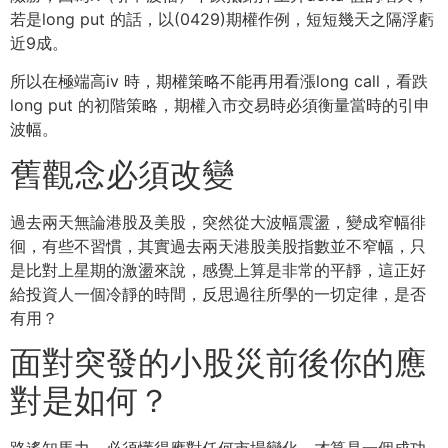
若是long put 的話，以(0429)期權作例，短短幾天之隔浮虧
近9成。
所以在極端高iv 時，期權策略不能再用看漲long call，看跌
long put 的初階策略，期權入市交易時必須衡量當時的引申
波幅。
舊觀念必須改變
過去兩天無論港股及美股，突然從大波幅震盪，變成窄幅徘
徊，有些不習慣，其實過去兩天港股美股指數並不窄幅，只
是比對上星期的激盪來說，感覺上算是非常的平靜，這正好
給投資人一個冷靜的時間，反思過往所學的一切定律，是否
有用？
面對突發的小股災前後你的應
對是如何？