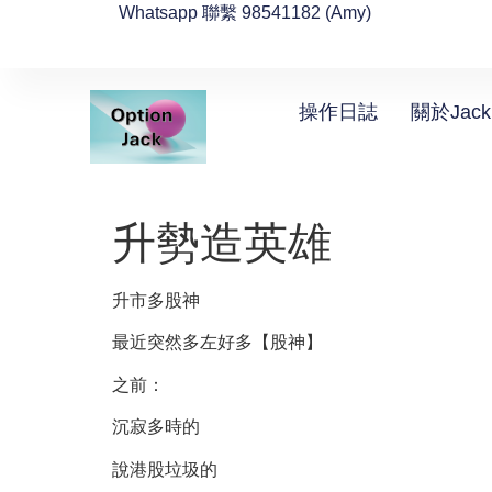
Whatsapp 聯繫 98541182 (Amy)
操作日誌
關於Jack
升勢造英雄
升市多股神
最近突然多左好多【股神】
之前：
沉寂多時的
說港股垃圾的