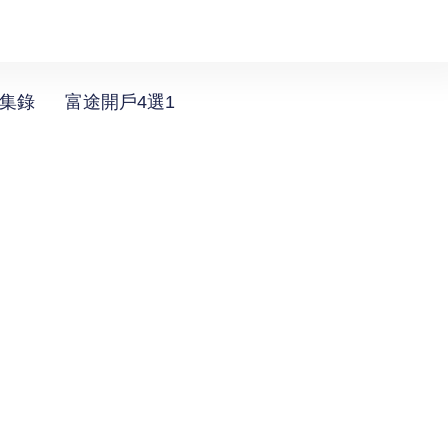
選集錄
富途開戶4選1