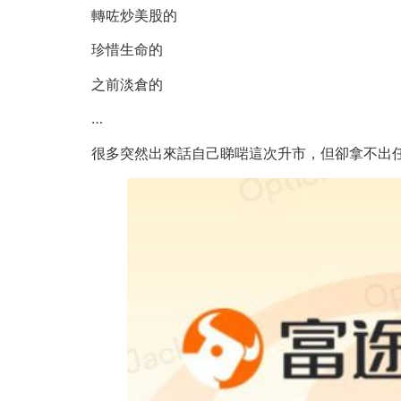
轉咗炒美股的
珍惜生命的
之前淡倉的
…
很多突然出來話自己睇啱這次升市，但卻拿不出