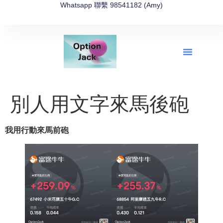
Whatsapp 聯繫 98541182 (Amy)
全新網上期權速成-2026全新版
OptionJack的精選集
富途開戶4選1
富途開戶優惠2026
別人用文字來馬後砲
我用行動來馬前砲