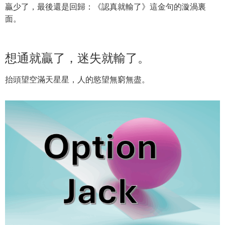
贏少了，
最後還是回歸：《認真就輸了》這金句的漩渦裏
面。
想通就贏了，迷失就輸了。
抬頭望空滿天星星，人的慾望無窮無盡。