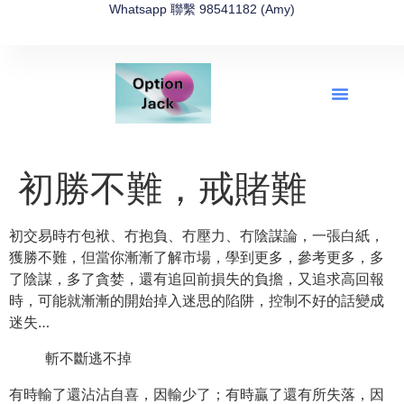
Whatsapp 聯繫 98541182 (Amy)
全新網上期權速成-2026全新版
OptionJack的精選集
富途開戶4選1
富途開戶優惠2026
初勝不難，戒賭難
初交易時冇包袱、冇抱負、冇壓力、冇陰謀論，一張白紙，
獲勝不難，但當你漸漸了解市場，學到更多，參考更多，多
了陰謀，
多了貪婪，還有追回前損失的負擔，又追求高回報
時，
可能就漸漸的開始掉入迷思的陷阱，控制不好的話變成
迷失…
斬不斷逃不掉
有時輸了還沾沾自喜，因輸少了；有時贏了還有所失落，因