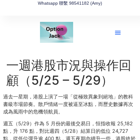
Whatsapp 聯繫 98541182 (Amy)
全新網上期權速成-2026全新版
OptionJack的精選集
富途開戶4選1
富途開戶優惠2026
一週港股市況與操作回
顧（5/25 – 5/29）
過去一星期，港股上演了一場「從極致異象到絕地」的教科
書級市場節奏。散戶情緒一度被逼至冰點，而歷史數據再次
成為風雨中的危機領航員。
週五（5/29）作為 5 月份的最後交易日，恒指收報 25,182
點，升 176 點，對比週四（5/28）結算日的低位 24,727
點，從低位彈升逾 400 點，週五夜期亦續升一些，港股終於