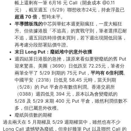
帳上還剩有一筆 6月16 元 Call（開倉成本 @0.11
元），截至週五（5/29）聯想收市24元，持倉浮盈已
超過 70 倍
，暫時未平。
半導體板塊的
中芯與華虹本週更顯瘋狂，一度大幅狂
升。但依據港股「不追高」的實戰守則，筆者選擇忍耐
不追，週五回跌時排價未買到，若下週出現開低回落，
再考慮分段部署貼價牛證。
末日 Long Put：廢紙堆中的意外收獲
週四結算日港股的急挫，讓原來看似要變廢紙的舊 Put
迎來驚喜。美團（3690）日低跌至 72.25元，筆者分
兩筆全平了 5/29 到期的 75元 Put，
平均有 6倍利潤
。
中國平安（2318）日低見 58.45 元時，當天到期
（5/28）的 Put 平倉亦有數倍利潤。香港交易所
（0388）週四低見 394 元，原本以為會變廢紙的
5/28 及 5/29 末期 400 元 Put 平倉，雖然利潤倍數不
多，但已屬意外收穫。
廢紙與倍數的期權
過去兩天在 5 月期權及 5/29 週期權當中，雖然也有不少
Long Call 遺憾變為廢紙，但幸好幾筆 Put 以及聯想 Call 的