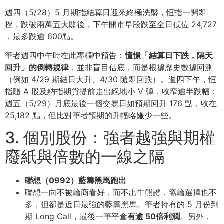
週四（5/28）5 月期指結算日迎來終極洗盤，恒指一開即
挫，跌破兩萬五大關後，下午開市早段跌至全日低位 24,727
，最多跌逾 600點。
筆者週四中午時在此專欄中預告：
憧憬「結算日下跌，隔天
回升」的倒轉規律
，並非盲目估底，而是根據歷史數據回測
（例如 4/29 期結日大升、4/30 隨即回跌）。週四下午，恒
指隨 A 股及納指期貨提前走出絕地小 V 彈，收窄逾半跌幅；
週五（5/29）月底最後一個交易日如預期回升 176 點，收在
25,182 點，但比對筆者預期的升幅略嫌少一些。
3. 個別股份：強者越強與期權
廢紙與倍數的一線之隔
聯想（0992）藍籌黑馬跑出
聯想一向不被輪商看好，而不出牛熊證，窩輪選擇也不
多，但卻是近日最強的藍籌黑馬。筆者持有的 5 月份到
期 Long Call，最後一筆平倉
有逾 50倍利潤
。另外，