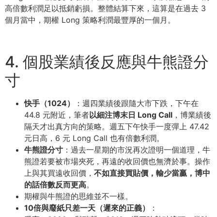
高倍數利潤足以抵銷虧損。整體結算下來，這算是在過去 3
個月當中，期權 Long 策略利潤最豐厚的一個月。
4. 個股業績後反應與牛熊證分
寸
快手（1024）
：週四業績後跟隨大市下跌，下午在
44.8 元附近，筆者
以細注博末日 Long Call
，博業績後
隔天才出真方向的策略。週五下午快手一度彈上 47.42
元日高，6 元 Long Call 也有倍數利潤。
牛熊證分寸
：過去一星期的市況再次證明一個道理，牛
熊證若要被市場夾死，再遠的收回價也無濟於事。操作
上與其買遠收回價，
不如直接買貼價，輸少當贏，博中
的話倍數反而更高
。
期權與牛熊證的思維並不一樣。
10倍與廢紙只差一天（遲來的正義）
：