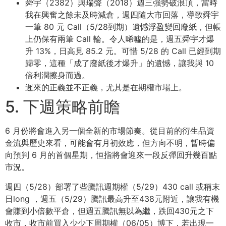
舜宇（2382）與瑞聲（2018）週三強勢破浪頂，當時
我在興奮之餘未及時減倉，週四隨大市回落，導致舜宇
一筆 80 元 Call（5/28到期）遺憾浮盈變回廢紙，但帳
上仍保有兩筆 Call 輪。令人唏噓的是，週五舜宇才爆
升 13%，日高見 85.2 元。可惜 5/28 的 Call 已經到期
歸零，這種「成了廢紙後才爆升」的遺憾，讓我與 10
倍利潤擦身而過。
遲來的正義並不正義，尤其是在期權市場上。
5. 下週策略前瞻
6 月份將會進入另一個全新的市場節奏。從目前的衍生品資
金流與歷史來看，可能會有月初效應，但方向不明，暫時偏
向預判 6 月的首個星期，恒指將會迎來一段反彈回升幾百點
市況。
週四（5/28）部署了些騰訊週期權（5/29）430 call 或稱末
日long ，週五（5/29）騰訊最高升至438元附近，讓我有機
會賺到小倍數平倉，但週五騰訊無以為繼，跌回430元之下
收市，收市前買入少少下周期權（06/05）博下，若出現一