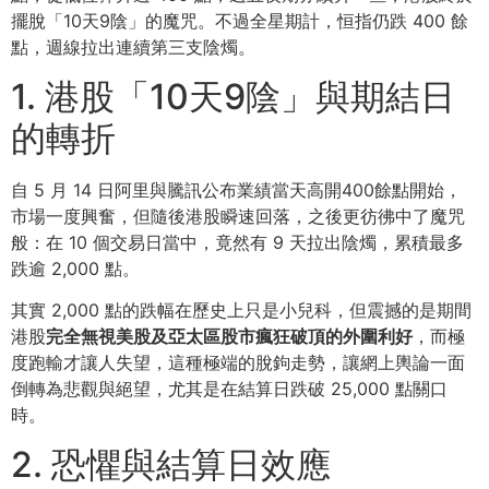
擺脫「10天9陰」的魔咒。不過全星期計，恒指仍跌 400 餘
點，週線拉出連續第三支陰燭。
1. 港股「10天9陰」與期結日
的轉折
自 5 月 14 日阿里與騰訊公布業績當天高開400餘點開始，
市場一度興奮，但隨後港股瞬速回落，之後更彷彿中了魔咒
般：在 10 個交易日當中，竟然有 9 天拉出陰燭，累積最多
跌逾 2,000 點。
其實 2,000 點的跌幅在歷史上只是小兒科，但震撼的是期間
港股
完全無視美股及亞太區股市瘋狂破頂的外圍利好
，而極
度跑輸才讓人失望，這種極端的脫鉤走勢，讓網上輿論一面
倒轉為悲觀與絕望，尤其是在結算日跌破 25,000 點關口
時。
2. 恐懼與結算日效應