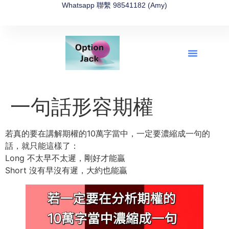
Whatsapp 聯繫 98541182 (Amy)
全新網上期權速成-2026全新版
OptionJack的精選集
富途開戶4選1
富途開戶優惠2026
一句話形容期權
若真的要在講解期權的10萬字當中，一定要濃縮成一句的
話，就只能這樣了：
Long 不太早不太遲，剛好才能贏
Short 沒有早沒有遲，大約也能贏