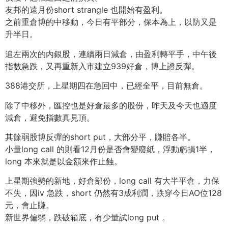
友邦的遠月份short strangle 也開始有盈利。
之前重倉博的中移動，今日有平部分，保本為上，以防又是
升半日。
追左兩次的內銀股，連續兩日減倉，由盈利轉平手，中午後
指數急跌，又再重新入市建立939好倉，博上證反彈。
388港交所，上星期四在急回中，已經全平，目前無倉。
除了中移外，匯控也是好倉最多的股份，昨天及今天也適度
減倉，避免指數真見頂。
其餘弱股博反彈的short put，大部分平，賺賠各半。
小量long call 的則看12月份是否會變廢紙，浮動虧損1半，
long 本來就是以金額來作止蝕。
上星期強勢的新地，好倉部份，long call 有大半平倉，力保
不失，因iv 急跌，short 仍然有3成利潤，跌穿今日AO位128
元，會止賺。
新世界偏弱，跌破箱底，有少量試long put 。