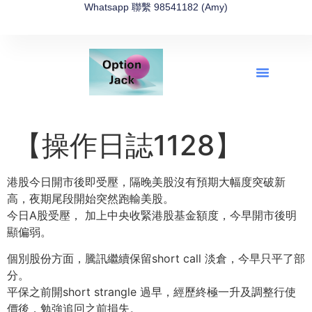
Whatsapp 聯繫 98541182 (Amy)
全新網上期權速成-2026全新版
OptionJack的精選集
富途開戶4選1
富途開戶優惠2026
【操作日誌1128】
港股今日開市後即受壓，隔晚美股沒有預期大幅度突破新
高，夜期尾段開始突然跑輸美股。
今日A股受壓， 加上中央收緊港股基金額度，今早開市後明
顯偏弱。
個別股份方面，騰訊繼續保留short call 淡倉，今早只平了部
分。
平保之前開short strangle 過早，經歷終極一升及調整行使
價後，勉強追回之前損失。