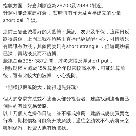
指數方面，好倉判斷位為29700及29860附近。
升穿可能會重建好倉， 暫時持有昨天及今早建立的少量
short call 作淡。
之前三隻全城看好的大藍籌：騰訊、友邦及平保，這兩日反
跌得最傷，上周三我在策略王直播已經提醒小心，可惜我只
有騰訊有做淡，其餘兩隻只有short strangle ，但短期跌幅
已深，再賭淡反而不值博。
騰訊跌至395~387之間，才考慮博反彈short put 。
指數期權iv 處於15%’算是今年以來較高水平，可能結算前
後，還有比較大的波幅，小心提防。
〈期權投機風險大，輸得起先好玩〉
個人的交易方法並不適合大部分投資者。建議找到適合自己
個性的有效交易策略。
以上乃個人之操作日誌，並不構成推薦，建議或誘使買賣之
行為，期權價格可能急升或急跌，過往之績效不代表將來之
獲利保證，投資人應有所取捨。